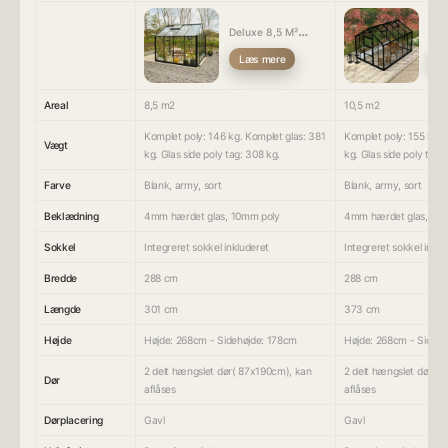
Deluxe 8,5 M²
Del
drivhus
dri
Læs mere
L
Areal
8,5 m2
10,5 m2
Komplet poly: 146 kg. Komplet glas: 381
Komplet poly: 155 kg. 
Vægt
kg. Glas side poly tag: 308 kg.
kg. Glas side poly tag:
Farve
Blank, army, sort
Blank, army, sort
Beklædning
4mm hærdet glas, 10mm poly
4mm hærdet glas, 10
Sokkel
Integreret sokkel inkluderet
Integreret sokkel inklu
Bredde
288 cm
288 cm
Længde
301 cm
373 cm
Højde
Højde: 268cm - Sidehøjde: 178cm
Højde: 268cm - Sidehø
2 delt hængslet dør( 87x190cm), kan
2 delt hængslet dør( 
Dør
aflåses
aflåses
Dørplacering
Gavl
Gavl