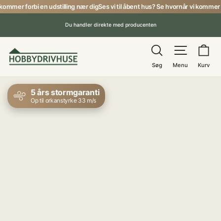
Gå
mer forbi en udstilling nær dig
Ses vi til åbent hus? Se hvornår vi kommer forbi
til
Du handler direkte med producenten
indhold
Pause
Søg
Menu
Ku
Søg
Menu
Kurv
5 års stormgaranti
Op til orkanstyrke 33 m/s