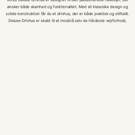
ønsker både skønhed og funktionalitet. Med sit klassiske design og
solide konstruktion får du et drivhus, der er både praktisk og stilfuldt.
Deluxe Drivhus er skabt til at modstå selv de hårdeste vejrforhold,
samtidig med at det giver dine planter optimale vækstbetingelser.