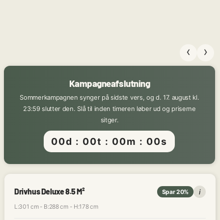
‹
›
Kampagneafslutning
Sommerkampagnen synger på sidste vers, og d. 17. august kl.
23:59 slutter den. Slå til inden timeren løber ud og priserne
sitger.
00
d :
00
t :
00
m :
00
s
Drivhus Deluxe 8.5 M²
i
Spar 20%
L:301 cm - B:288 cm - H:178 cm