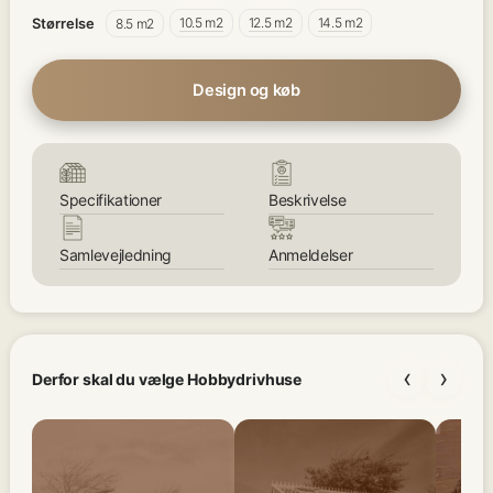
10.5 m2
12.5 m2
14.5 m2
Størrelse
8.5 m2
Design og køb
Specifikationer
Beskrivelse
Samlevejledning
Anmeldelser
‹
›
Derfor skal du vælge Hobbydrivhuse