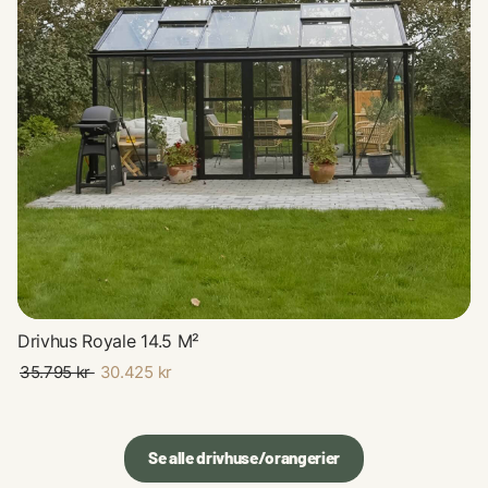
Drivhus Royale 14.5 M²
Dr
35.795 kr
30.425 kr
5
Se alle drivhuse/orangerier