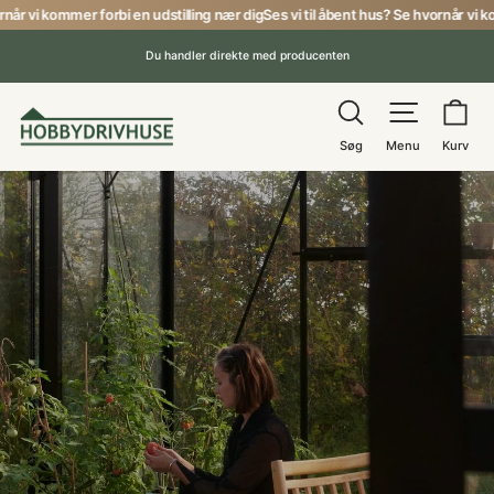
Gå
vi kommer forbi en udstilling nær dig
Ses vi til åbent hus? Se hvornår vi kommer
til
Du handler direkte med producenten
indhold
Pause
Søg
Menu
Ku
Hobbydrivhuse
Søg
Menu
Kurv