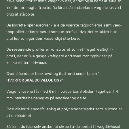
have behov for at flytte vægdrivhuset, er det også nemt at skille af,
idet der er brugt stålbolte. Du får altså et stærkere vægdrivhus ved
brug af stålbolte.
De lodrette hjørneprofiler - alle de yderste tagprofilerne samt væg-
topprofilet er konstrueret som rør-profiler, dvs. det er lukket hule
profiler, som gør dem væsentligt stærkere.
De resterende profiler er konstrueret som et meget kraftigt T-
profil, der er 3-4 gange kraftigere end hvad man typisk ser på
konkurrenters drivhuse.
Ovenstående er beskrevet og illustreret under fanen
”
HVORFOR SKAL DU VÆLGE OS ?
”
Vægdrivhusene fås med 6 mm. polycarbonatplader i taget samt 4
mm. hærdet helbaneglas på langsider og gavle.
Plasticlister til endeafslutning af polycarbonatplader samt silicone er
altid inkluderet.
Såfremt du ikke selv ønsker at støbe fundamentet til vægdrivhuset