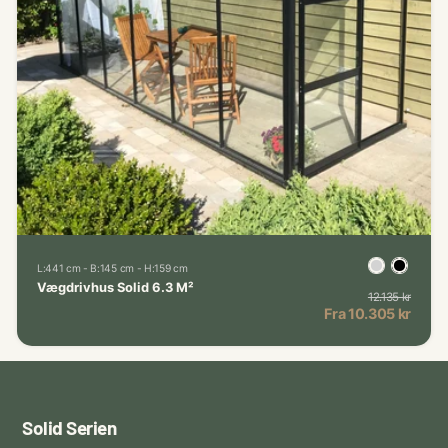
L:441 cm - B:145 cm - H:159 cm
Vægdrivhus Solid 6.3 M²
12.135 kr
Norma
Kampagnepris
Fra 10.305 kr
Solid Serien