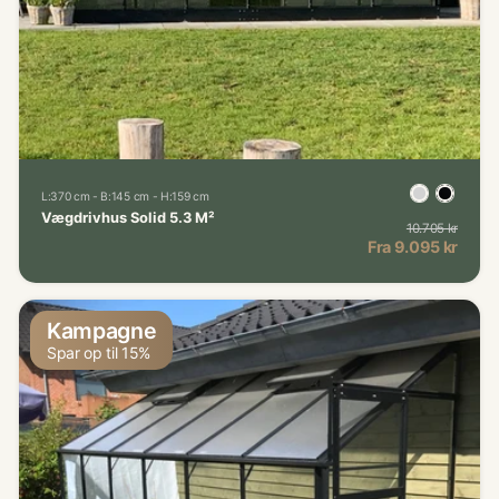
L:370 cm - B:145 cm - H:159 cm
Vægdrivhus Solid 5.3 M²
10.705 kr
Norma
Kampagnepris
Fra 9.095 kr
Kampagne
Spar op til 15%