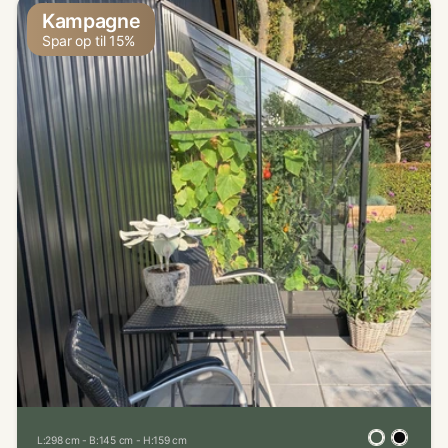
Kampagne
Spar op til 15%
L:298 cm - B:145 cm - H:159 cm