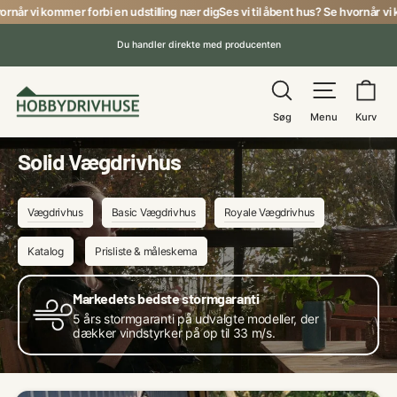
Gå
år vi kommer forbi en udstilling nær dig
Ses vi til åbent hus? Se hvornår vi kom
til
Du handler direkte med producenten
indhold
Pause
Søg
Menu
Ku
Søg
Menu
Kurv
Solid Vægdrivhus
Vægdrivhus
Basic Vægdrivhus
Royale Vægdrivhus
Katalog
Prisliste & måleskema
Markedets bedste stormgaranti
5 års stormgaranti på udvalgte modeller, der
dækker vindstyrker på op til 33 m/s.