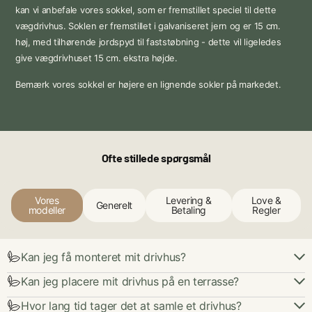
kan vi anbefale vores sokkel, som er fremstillet speciel til dette
vægdrivhus. Soklen er fremstillet i galvaniseret jern og er 15 cm.
høj, med tilhørende jordspyd til faststøbning - dette vil ligeledes
give vægdrivhuset 15 cm. ekstra højde.
Bemærk vores sokkel er højere en lignende sokler på markedet.
Ofte stillede spørgsmål
Vores
Levering &
Love &
Generelt
modeller
Betaling
Regler
Kan jeg få monteret mit drivhus?
Kan jeg placere mit drivhus på en terrasse?
Hvor lang tid tager det at samle et drivhus?