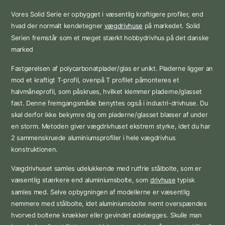
Vores Solid Serie er opbygget i væsentlig kraftigere profiler, end
hvad der normalt kendetegner
vægdrivhuse
på markedet. Solid
Serien fremstår som et meget stærkt hobbydrivhus på det danske
marked
Fastgørelsen af polycarbonatplader/glas er unikt. Pladerne ligger an
mod et kraftigt T-profil, ovenpå T profilet påmonteres et
halvmåneprofil, som påskrues, hvilket klemmer pladerne/glasset
fast. Denne fremgangsmåde benyttes også i industri-drivhuse. Du
skal derfor ikke bekymre dig om pladerne/glasset blæser af under
en storm. Metoden giver vægdrivhuset ekstrem styrke, idet du har
2 sammenskruede aluminiumsprofiler i hele vægdrivhus
konstruktionen.
Vægdrivhuset samles udelukkende med rutfrie stålbolte, som er
væsentlig stærkere end aluminiumsbolte, som
drivhuse
typisk
samles med. Selve opbygningen af modellerne er væsentlig
nemmere med stålbolte, idet aluminiumsbolte nemt overspændes
hvorved boltene knækker eller gevindet ødelægges. Skulle man