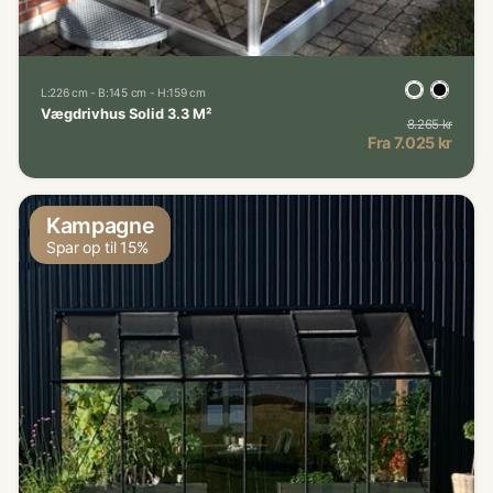
L:226 cm - B:145 cm - H:159 cm
Vægdrivhus Solid 3.3 M²
8.265 kr
Norma
Kampagnepris
Fra 7.025 kr
Kampagne
Spar op til 15%