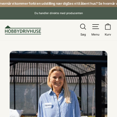
Gå
hvornår vi kommer forbi en udstilling nær dig
Ses vi til åbent hus? Se hvornår v
til
Du handler direkte med producenten
indhold
Pause
Søg
Menu
Ku
Søg
Menu
Kurv