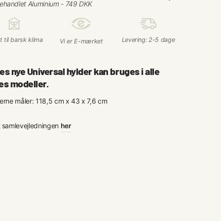
□
 til barsk klima
Levering: 2-5 dage
Vi er E-mærket
es nye Universal hylder kan bruges i alle
es modeller.
erne måler: 118,5 cm x 43 x 7,6 cm
 samlevejledningen
her