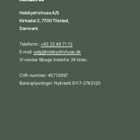
Hobbydrivhuse A/S
Kirkedal 2, 7700 Thisted,
Danmark
Telefonnr.:
+45 22 48 71 12
E-mail:
salg@hobbydrivhuse.dk
Vi vender tilbage indenfor 24 timer.
CVR-nummer: 45713997
Bankoplysninger: Nykredit 8117-2783120