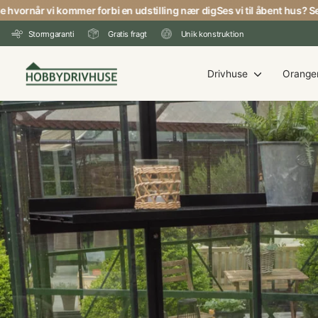
Gå
vornår vi kommer forbi en udstilling nær dig
Ses vi til åbent hus? Se hv
til
Stormgaranti
Gratis fragt
Unik konstruktion
indhold
Drivhuse
Oranger