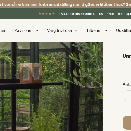
ornår vi kommer forbi en udstilling nær dig
Ses vi til åbent hus? Se hv
★★★★★
+ 5000 tilfredse kunder
Om os
Ofte stillede s
ier
Pavilloner
Vægdrivhuse
Tilbehør
Udstilli
Uni
Norm
Anta
−