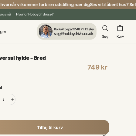
ornår vi kommer forbi en udstilling nær dig
Ses vi til åbent hus? Se hvo
pørgsmål
Hvorfor Hobbydrivhuse?
Søg
Kurv
nger
Søg
Kurv
versal hylde - Bred
alpris
749 kr
l
+
Tilføj til kurv