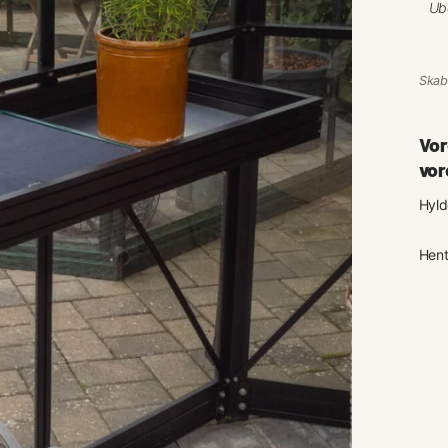
Skabt
V
or
vor
Hyld
Hent