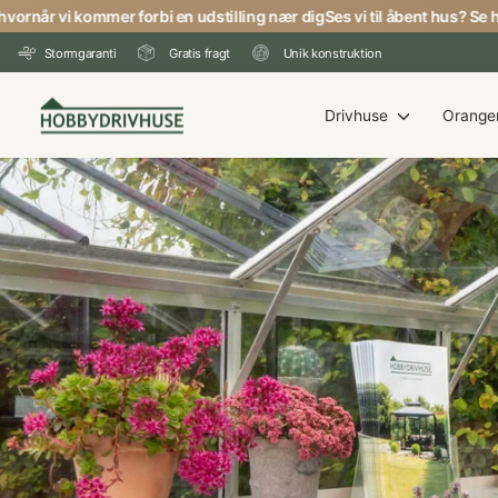
Gå
rnår vi kommer forbi en udstilling nær dig
Ses vi til åbent hus? Se hvor
til
Stormgaranti
Gratis fragt
Unik konstruktion
indhold
Drivhuse
Oranger