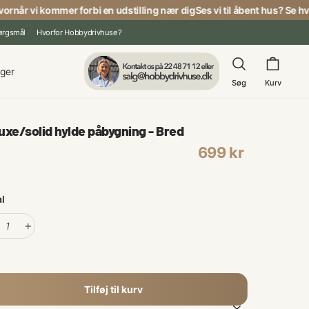
år vi kommer forbi en udstilling nær dig
Ses vi til åbent hus? Se hvorn
pørgsmål
Hvorfor Hobbydrivhuse?
Søg
Kurv
nger
Søg
Kurv
uxe/solid hylde påbygning - Bred
alpris
699 kr
l
+
Tilføj til kurv