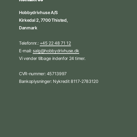
Hobbydrivhuse A/S
Kirkedal 2, 7700 Thisted,
Danmark
Telefonnr.:
+45 22 48 71 12
E-mail:
salg@hobbydrivhuse.dk
Vi vender tilbage indenfor 24 timer.
CVR-nummer: 45713997
Bankoplysninger: Nykredit 8117-2783120