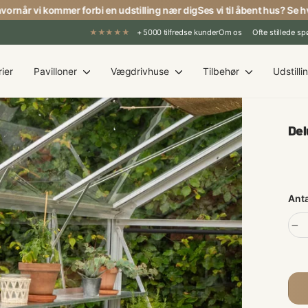
når vi kommer forbi en udstilling nær dig
Ses vi til åbent hus? Se hvorn
★★★★★
+ 5000 tilfredse kunder
Om os
Ofte stillede s
ier
Pavilloner
Vægdrivhuse
Tilbehør
Udstilli
Del
Norm
Anta
−