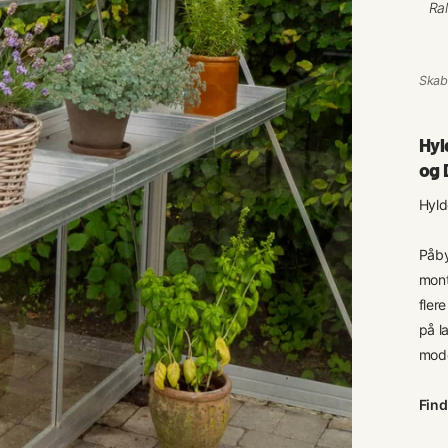
Skabt
Hyl
og 
Hyld
Påby
mont
fler
på l
mode
Find