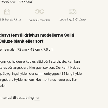
□
 til barsk klima
Levering: 2-5 dage
Vi er E-mærket
desystem til drivhus modellerne Solid
Deluxe blank eller sort
erne måler:
72 cm x 43 cm x 7,6 cm
gnings hylderne kobles altid på 1 starthylde, kan kun
eres på langsiden, ikke gavl sektion. Der kan tilkøbes
e påbygningshylder, der sammenbygges til 1 lang hylde
angsiden. Hylderne kan ikke monteres i vore pavillon
ller
 manual til opsætning
her