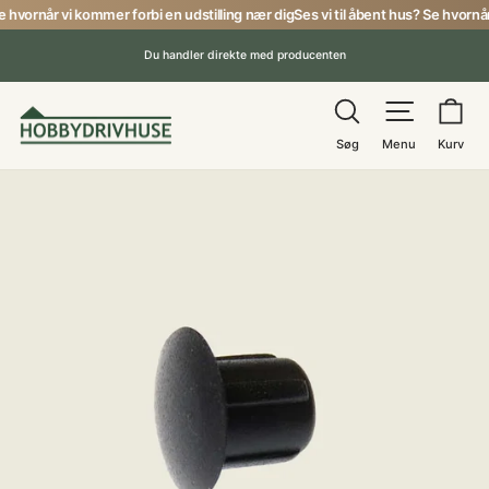
Gå
e hvornår vi kommer forbi en udstilling nær dig
Ses vi til åbent hus? Se hvornår
til
Du handler direkte med producenten
indhold
Pause
Søg
Menu
Ku
Søg
Menu
Kurv