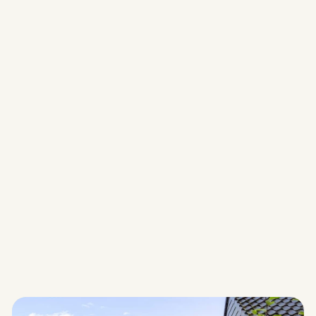
3 kr
Dækknap til sokkel