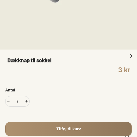
Dækknap til sokkel
Normalpris
3 kr
Antal
−
+
Tilføj til kurv