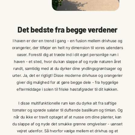
Det bedste fra begge verdener
I haven er der en trend i gang - en fusion mellem drivhuse og
orangerier, der tilføjer en helt ny dimension til vores udendørs
oaser. Forestil dig at træde ind i dit eget personlige rum i
haven - et sted, hvor du kan slappe af og nyde naturen året
rundt, samtidig med at du dyrker dine yndlingsgrøntsager og
urter. Ja, det er rigtigt! Disse moderne drivhuse og orangerier
giver dig mulighed for at gøre begge dele - fra hyggelige
eftermiddage i solen til friske høstafgrøder til dit køkken.
I disse multifunktionelle rum kan du dyrke alt fra saftige
tomater og sprøde salater til duftende basilikum og timian. Og
når du ikke er travlt optaget af at nusse om dine planter, kan
du slappe af og nyde det smukke grønne omgivelser - uanset
vejret udenfor. Så hvorfor vælge mellem et drivhus og et