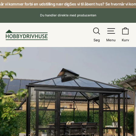
Gå
i kommer forbi en udstilling nær dig
Ses vi til åbent hus? Se hvornår vi kommer
til
Du handler direkte med producenten
indhold
Pause
Søg
Menu
Ku
Søg
Menu
Kurv