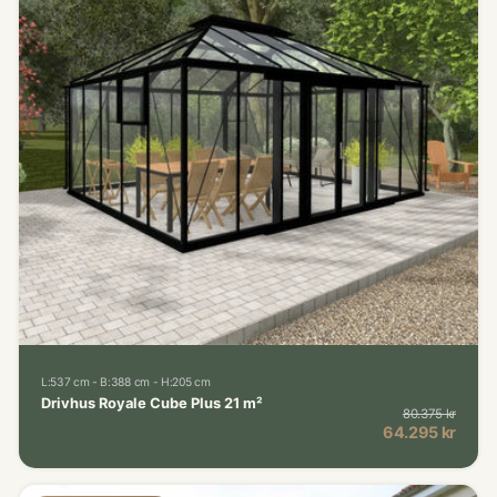
L:537 cm - B:388 cm - H:205 cm
Drivhus Royale Cube Plus 21 m²
80.375 kr
Norma
Kampagnepris
64.295 kr