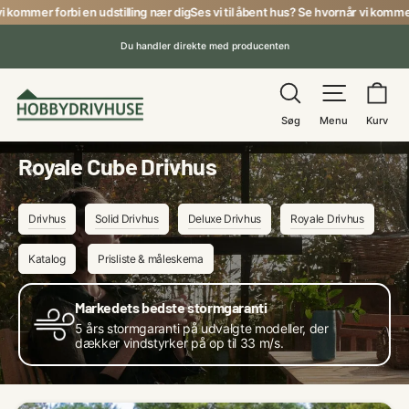
Gå
er forbi en udstilling nær dig
Ses vi til åbent hus? Se hvornår vi kommer forbi 
til
Du handler direkte med producenten
indhold
Pause
Søg
Menu
Ku
Søg
Menu
Kurv
Royale Cube Drivhus
Drivhus
Solid Drivhus
Deluxe Drivhus
Royale Drivhus
Katalog
Prisliste & måleskema
Markedets bedste stormgaranti
5 års stormgaranti på udvalgte modeller, der
dækker vindstyrker på op til 33 m/s.