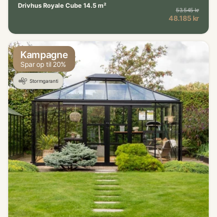
Drivhus Royale Cube 14.5 m²
53.545 kr
Norma
Kampagnepris
48.185 kr
Kampagne
Spar op til 20%
Stormgaranti