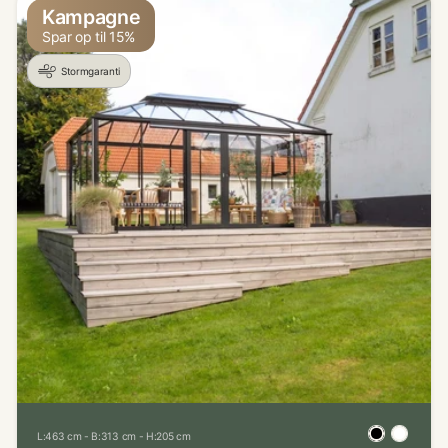
Kampagne
Spar op til 15%
Stormgaranti
L:463 cm - B:313 cm - H:205 cm