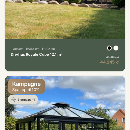
L:388 cm - B:313 cm - H:192 cm
Drivhus Royale Cube 12.1 m²
49.165 kr
Norma
Kampagnepris
44.245 kr
Kampagne
Spar op til 10%
Stormgaranti