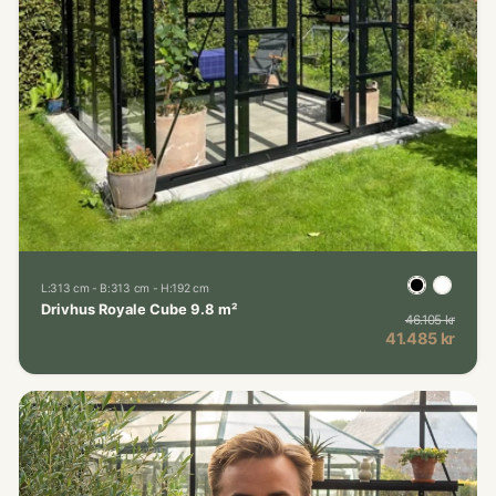
L:313 cm - B:313 cm - H:192 cm
Drivhus Royale Cube 9.8 m²
46.105 kr
Norma
Kampagnepris
41.485 kr