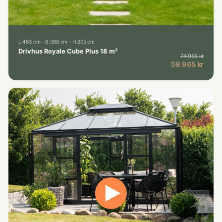
L:463 cm - B:388 cm - H:205 cm
Drivhus Royale Cube Plus 18 m²
74.965 kr
Norma
Kampagnepris
59.965 kr