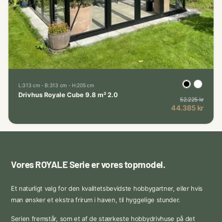
L:313 cm - B:313 cm - H:205 cm
Drivhus Royale Cube 9.8 m² 2.0
52.225 kr
Norma
Kampagnepris
44.385 kr
Vores ROYALE Serie er vores topmodel.
Et naturligt valg for den kvalitetsbevidste hobbygartner, eller hvis
man ønsker et ekstra frirum i haven, til hyggelige stunder.
Serien fremstår, som et af de stærkeste hobbydrivhuse på det