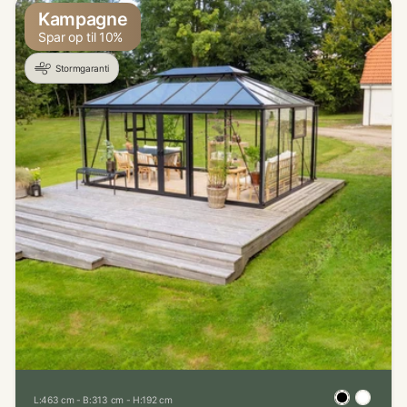
Kampagne
Spar op til 10%
Stormgaranti
L:463 cm - B:313 cm - H:192 cm