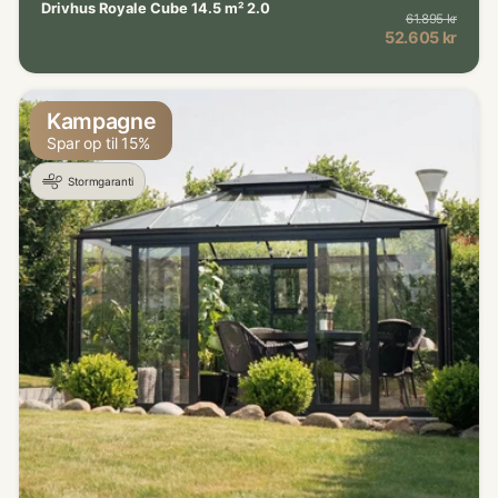
Drivhus Royale Cube 14.5 m² 2.0
61.895 kr
Norma
Kampagnepris
52.605 kr
Kampagne
Spar op til 15%
Stormgaranti