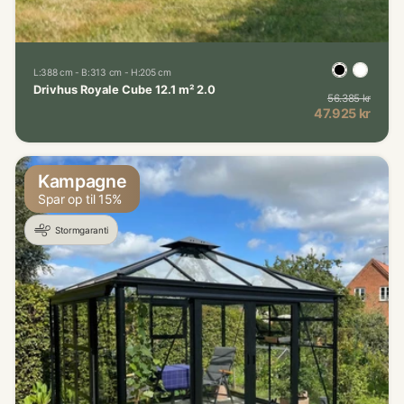
L:388 cm - B:313 cm - H:205 cm
Drivhus Royale Cube 12.1 m² 2.0
56.385 kr
Norma
Kampagnepris
47.925 kr
Kampagne
Spar op til 15%
Stormgaranti