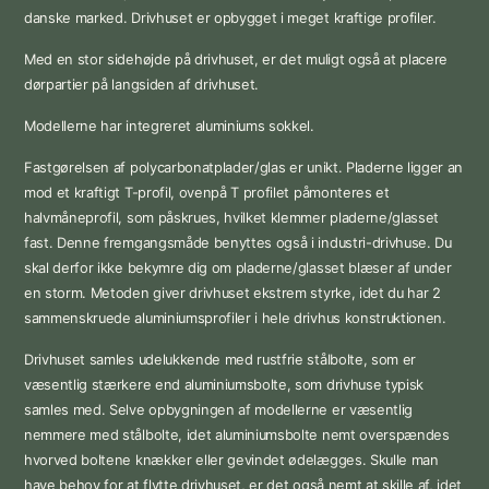
danske marked. Drivhuset er opbygget i meget kraftige profiler.
Med en stor sidehøjde på drivhuset, er det muligt også at placere
dørpartier på langsiden af drivhuset.
Modellerne har integreret aluminiums sokkel.
Fastgørelsen af polycarbonatplader/glas er unikt. Pladerne ligger an
mod et kraftigt T-profil, ovenpå T profilet påmonteres et
halvmåneprofil, som påskrues, hvilket klemmer pladerne/glasset
fast. Denne fremgangsmåde benyttes også i industri-drivhuse. Du
skal derfor ikke bekymre dig om pladerne/glasset blæser af under
en storm. Metoden giver drivhuset ekstrem styrke, idet du har 2
sammenskruede aluminiumsprofiler i hele drivhus konstruktionen.
Drivhuset samles udelukkende med rustfrie stålbolte, som er
væsentlig stærkere end aluminiumsbolte, som drivhuse typisk
samles med. Selve opbygningen af modellerne er væsentlig
nemmere med stålbolte, idet aluminiumsbolte nemt overspændes
hvorved boltene knækker eller gevindet ødelægges. Skulle man
have behov for at flytte drivhuset, er det også nemt at skille af, idet